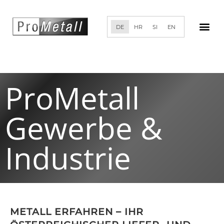
DE
HR
SI
EN
ProMetall
Gewerbe &
Industrie
METALL ERFAHREN – IHR